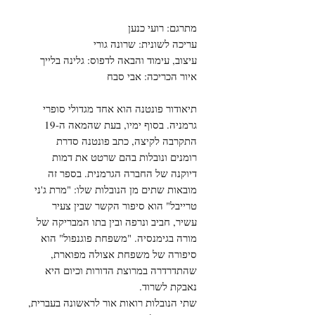
​מתרגם: רועי כנען
עריכה לשונית: שרונה גורי
עיצוב, עימוד והבאה לדפוס: גלינה בלייך
איור הכריכה: אבי סבח
תיאודור פונטנה הוא אחד מגדולי סופרי
גרמניה. בסוף ימיו, בעת שהמאה ה-19
התקרבה לקיצה, כתב פונטנה סדרת
רומנים ונובלות בהם שרטט את דמות
דיוקנה של החברה הגרמנית. בספר זה
מובאות שתים מן הנובלות שלו: "מרת ג'ני
טרייבל" הוא סיפור הקשר שבין צעיר
עשיר, חביב ונרפה ובין בתו המבריקה של
מורה בגימנסיה. "משפחת פוגנפול" הוא
סיפורה של משפחת אצולה מפוארת,
שהתדרדרה במרוצת הדורות וכיום היא
נאבקת לשרוד.
שתי הנובלות רואות אור לראשונה בעברית,